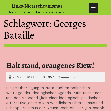
Skip
Links-Nietzscheanismus
Op
to
Portal für einen linken Nietzsche jetzt
content
But
Schlagwort:
Georges
Bataille
Halt
Halt stand, orangenes Kiew!
stand
7.
PS
7. März 2022
PS
15 Comments
oran
März
2022
Einige Überlegungen zur aktuellen politischen
Kiew
Weltlage, der ideologischen Agenda Putin-Russlands
und der Notwendigkeit einer ideologisch-politischen
Alternative jenseits von westlichem Liberalismus und
Ethnopluralismus der Neuen Rechten. Der „Philosoph