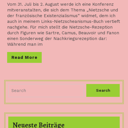
2020
Vom 31. Juli bis 2. August werde ich eine Konferenz
und
mitveranstalten, die sich dem Thema „Nietzsche und
der französische Existenzialismus“ widmet, dem ich
Existenz.
auch in meinem Links-Nietzscheanismus-Buch vertieft
Nietzsche
nachgehe. Für mich stellt die Nietzsche-Rezeption
durch Figuren wie Sartre, Camus, Beauvoir und Fanon
und
einen Sonderweg der Nachkriegsrezeption dar:
Während man im
der
Read
französische
Read More
More
Existenzialism
Search
for:
Neueste Beiträge