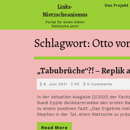
Skip
Links-
Das Projekt
to
Nietzscheanismus
content
Portal für einen linken
Nietzsche jetzt
Schlagwort:
Otto vo
„Tabubrüche“?! – Replik 
8.
PS
8. Juni 2021
PS
0 Comments
Juni
2021
In der aktuellen Ausgabe (2/2021) der Fach
Ruedi Epple dankbarerweise den ersten B
zu einem positiven Fazit: „Das Ergebnis m
Stephan in der Tat, einen Nietzsche zu prä
Read
Read More