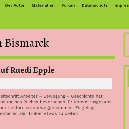
Der Autor
Materialien
Forum
Datenschutz
Impre
n Bismarck
„Tabubrüche“?!
auf Ruedi Epple
–
Replik
zeitschrift Arbeiter – Bewegung – Geschichte hat
auf
and meines Buches besprochen. Er kommt insgesamt
einer Lektüre sei vorweggenommen: Es gelingt
Ruedi
sentieren, der Linken etwas zu bieten
Epple