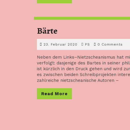
More
Bärte
Bärte
23.
PS
23. Februar 2020
PS
0 Comments
Februar
2020
Neben dem Links–Nietzscheanismus hat mi
verfolgt: dasjenige des Bartes in seiner p
ist kürzlich in den Druck gehen und wird z
es zwischen beiden Schreibprojekten intere
zahlreiche nietzscheanische Autoren –
Read
Read More
More