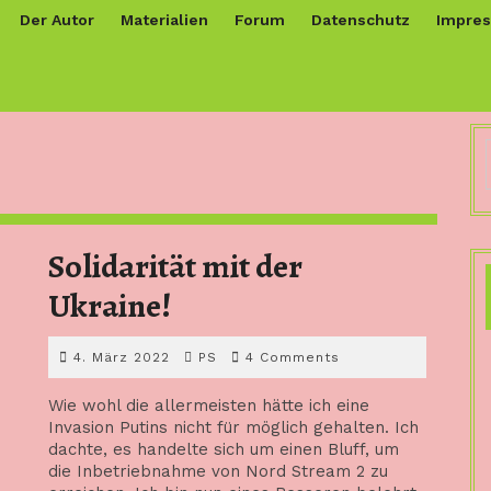
Der Autor
Materialien
Forum
Datenschutz
Impre
Solidarität mit der
Solidarität
Ukraine!
mit
4.
PS
4. März 2022
PS
4 Comments
der
März
2022
Wie wohl die allermeisten hätte ich eine
Ukraine!
Invasion Putins nicht für möglich gehalten. Ich
dachte, es handelte sich um einen Bluff, um
die Inbetriebnahme von Nord Stream 2 zu