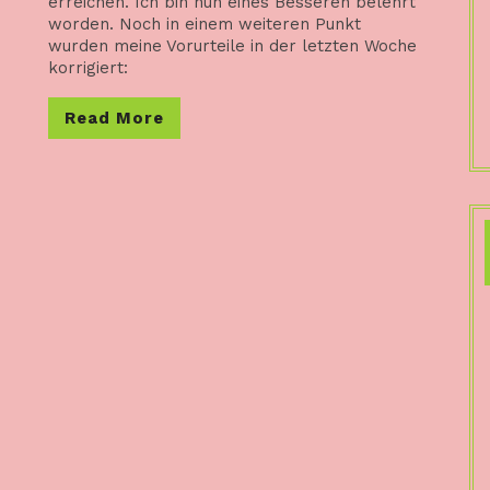
erreichen. Ich bin nun eines Besseren belehrt
worden. Noch in einem weiteren Punkt
wurden meine Vorurteile in der letzten Woche
korrigiert:
Read
Read More
More